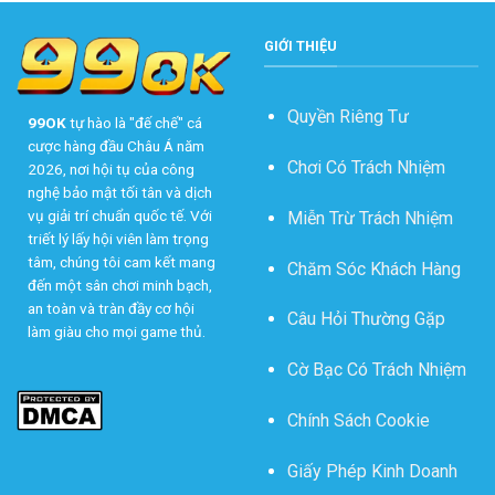
tỷ
người
lệ
chơi
thắng
slot
GIỚI THIỆU
cao
giúp
chơi
Quyền Riêng Tư
hiệu
99OK
tự hào là "đế chế" cá
quả
cược hàng đầu Châu Á năm
hơn
Chơi Có Trách Nhiệm
2026, nơi hội tụ của công
nghệ bảo mật tối tân và dịch
vụ giải trí chuẩn quốc tế. Với
Miễn Trừ Trách Nhiệm
triết lý lấy hội viên làm trọng
tâm, chúng tôi cam kết mang
Chăm Sóc Khách Hàng
đến một sân chơi minh bạch,
an toàn và tràn đầy cơ hội
Câu Hỏi Thường Gặp
làm giàu cho mọi game thủ.
Cờ Bạc Có Trách Nhiệm
Chính Sách Cookie
Giấy Phép Kinh Doanh