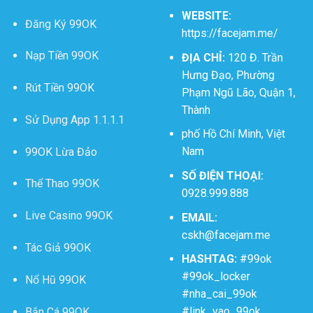
WEBSITE:
Đăng Ký 99OK
https://facejam.me/
Nạp Tiền 99OK
ĐỊA CHỈ:
120 Đ. Trần
Hưng Đạo, Phường
Rút Tiền 99OK
Phạm Ngũ Lão, Quận 1,
Thành
Sử Dụng App 1.1.1.1
phố Hồ Chí Minh, Việt
Nam
99OK Lừa Đảo
SỐ ĐIỆN THOẠI:
Thể Thao 99OK
0928.999.888
Live Casino 99OK
EMAIL:
cskh@facejam.me
Tác Giả 99OK
HASHTAG:
#99ok
#99ok_locker
Nổ Hũ 99OK
#nha_cai_99ok
#link_vao_99ok
Bắn Cá 99OK